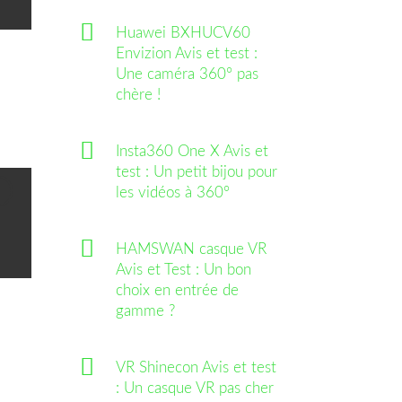
Huawei BXHUCV60
Envizion Avis et test :
Une caméra 360° pas
chère !
Insta360 One X Avis et
test : Un petit bijou pour
D
les vidéos à 360°
ue VR
HAMSWAN casque VR
Avis et Test : Un bon
choix en entrée de
gamme ?
VR Shinecon Avis et test
: Un casque VR pas cher