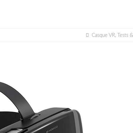

Casque VR
,
Tests &