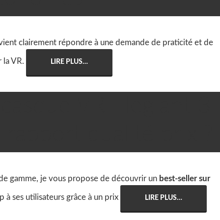
o vient clairement répondre à une demande de praticité et de
r la VR.
LIRE PLUS…
u casque VR Elegiant 3

Casq
 rapport qualité prix ?
e de gamme, je vous propose de découvrir un
best-seller sur
up à ses utilisateurs grâce à un prix
LIRE PLUS…