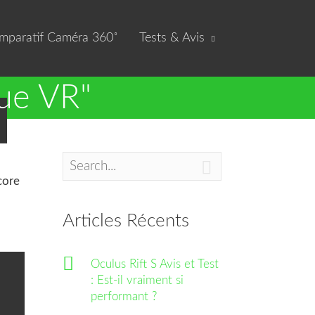
mparatif Caméra 360˚
Tests & Avis
que VR"

core
Articles Récents
Oculus Rift S Avis et Test
ue VR
: Est-il vraiment si
performant ?