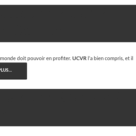
du casque VR UCVR

Casque VR
,
Tests &
el Optique
le monde doit pouvoir en profiter.
UCVR
l’a bien compris, et il
 PLUS…
du casque VR SALCAR

Casque VR
,
Tests &
on