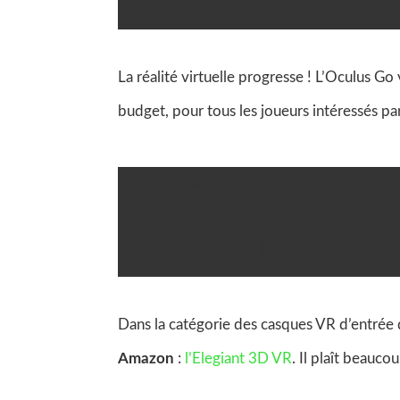
La réalité virtuelle progresse ! L’Oculus G
budget, pour tous les joueurs intéressés pa
Avis et test d

DonatSeguin
VR: Le meilleur
Dans la catégorie des casques VR d’entré
Amazon
:
l’Elegiant 3D VR
. Il plaît beauco