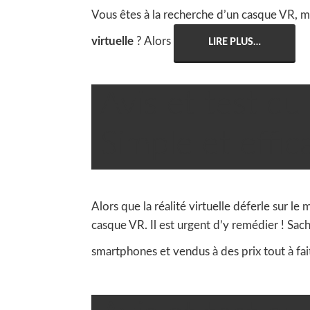
Vous êtes à la recherche d’un casque VR, m
virtuelle
? Alors
LIRE PLUS…
Avis et test du

Robin
Simple et effic
Alors que la réalité virtuelle déferle sur 
casque VR. Il est urgent d’y remédier ! Sac
smartphones et vendus à des prix tout à fait