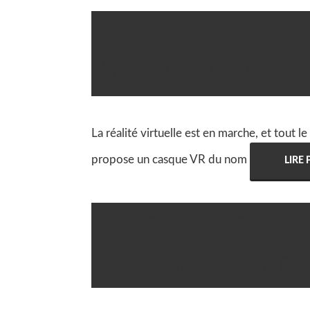
Avis et test 

Robin
Superior Fresn
La réalité virtuelle est en marche, et tout 
propose un casque VR du nom
LIRE
Avis et test 

Robin
Standard Editi