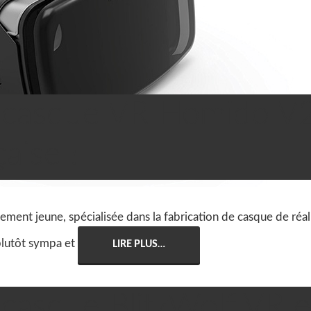
u casque VR Homido V2
aise !
vement jeune, spécialisée dans la fabrication de casque de réal
plutôt sympa et
LIRE PLUS…
 casque BlitzWolf VR e

Casque VR
,
Tests &