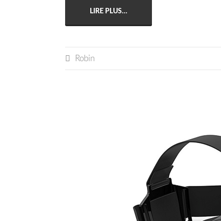
LIRE PLUS…

Robin