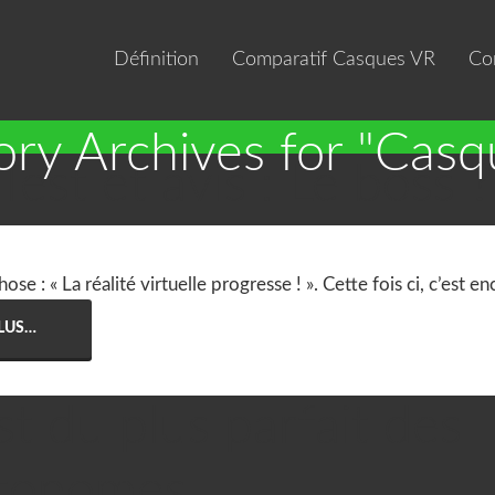
Définition
Comparatif Casques VR
Co
ry Archives for "Cas
est et avis : Le boss ?
 : « La réalité virtuelle progresse ! ». Cette fois ci, c’est en
PLUS…
t du plus parfait des

Casq
utonomes