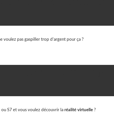
u casque VR Cardboard

Casque VR
,
Tests &
 voulez pas gaspiller trop d’argent pour ça ?
u casque VR Samsung

Casque VR
,
Tests &
ou S7 et vous voulez découvrir la
réalité virtuelle
?