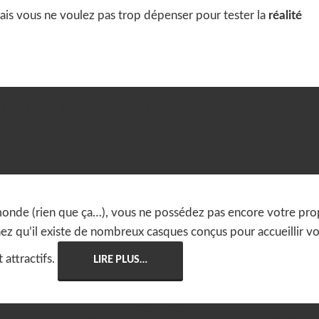
ais vous ne voulez pas trop dépenser pour tester la
réalité
 casque Tera VR :

Casque VR
,
Tests &
ace !
le monde (rien que ça…), vous ne possédez pas encore votre pr
hez qu’il existe de nombreux casques conçus pour accueillir v
 attractifs.
LIRE PLUS…