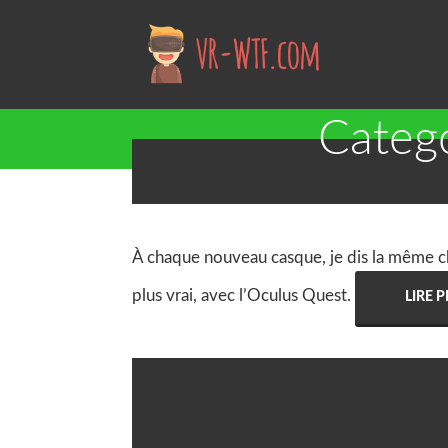
Catego
Oculus Quest, T
À chaque nouveau casque, je dis la même chose
plus vrai, avec l’Oculus Quest.
LIRE 
Oculus Go : Tes

DonatSeguin
casques VR a