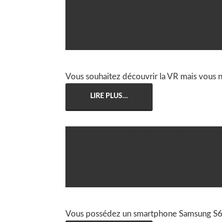
Avis et test d

Robin
TopElek Kit V2
Vous souhaitez découvrir la VR mais vous ne
LIRE PLUS…
Avis et test d

Robin
Gear VR
Vous possédez un smartphone Samsung S6 