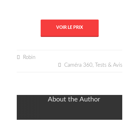
VOIR LE PRIX

Robin

Caméra 360
,
Tests & Avis
About the Author